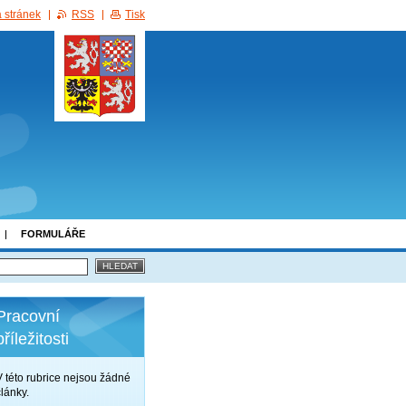
 stránek
RSS
Tisk
FORMULÁŘE
Pracovní
příležitosti
V této rubrice nejsou žádné
články.