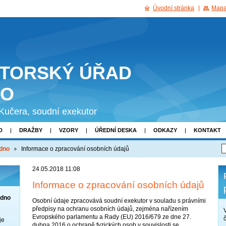
Úvodní stránka
Mapa
TORSKÝ ÚŘAD
NO
 Kučera, soudní exekutor
D
DRAŽBY
VZORY
ÚŘEDNÍ DESKA
ODKAZY
KONTAKT
adno
Informace o zpracování osobních údajů
24.05.2018 11:08
Informace o zpracování osobních údajů
adno
Osobní údaje zpracovává soudní exekutor v souladu s právními
předpisy na ochranu osobních údajů, zejména nařízením
Evropského parlamentu a Rady (EU) 2016/679 ze dne 27.
je
dubna 2016 o ochraně fyzických osob v souvislosti se