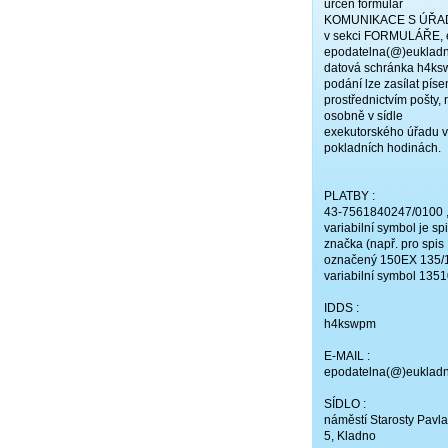
určen formulář
KOMUNIKACE S ÚŘ
v sekci FORMULÁŘE, 
epodatelna(@)eukladn
datová schránka h4ks
podání lze zasílat pís
prostřednictvím pošty,
osobně v sídle
exekutorského úřadu v
pokladních hodinách.
PLATBY :
43-7561840247/0100 
variabilní symbol je sp
značka (např. pro spis
označený 150EX 135/1
variabilní symbol 1351
IDDS :
h4kswpm
E-MAIL :
epodatelna(@)eukladn
SÍDLO :
náměstí Starosty Pavla
5, Kladno