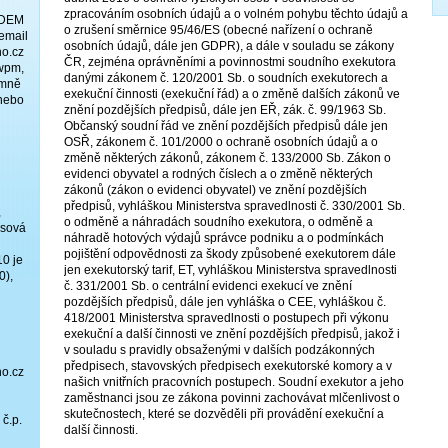
zpracováním osobních údajů a o volném pohybu těchto údajů a
ADEM
o zrušení směrnice 95/46/ES (obecné nařízení o ochraně
email
osobních údajů, dále jen GDPR), a dále v souladu se zákony
o.cz
ČR, zejména oprávněními a povinnostmi soudního exekutora
wpm,
danými zákonem č. 120/2001 Sb. o soudních exekutorech a
emně
exekuční činnosti (exekuční řád) a o změně dalších zákonů ve
 nebo
znění pozdějších předpisů, dále jen EŘ, zák. č. 99/1963 Sb.
Občanský soudní řád ve znění pozdějších předpisů dále jen
OSŘ, zákonem č. 101/2000 o ochraně osobních údajů a o
změně některých zákonů, zákonem č. 133/2000 Sb. Zákon o
evidenci obyvatel a rodných číslech a o změně některých
zákonů (zákon o evidenci obyvatel) ve znění pozdějších
předpisů, vyhláškou Ministerstva spravedlnosti č. 330/2001 Sb.
,
o odměně a náhradách soudního exekutora, o odměně a
isová
náhradě hotových výdajů správce podniku a o podmínkách
pojištění odpovědnosti za škody způsobené exekutorem dále
0 je
jen exekutorský tarif, ET, vyhláškou Ministerstva spravedlnosti
0),
č. 331/2001 Sb. o centrální evidenci exekucí ve znění
pozdějších předpisů, dále jen vyhláška o CEE, vyhláškou č.
418/2001 Ministerstva spravedlnosti o postupech při výkonu
exekuční a další činnosti ve znění pozdějších předpisů, jakož i
v souladu s pravidly obsaženými v dalších podzákonných
předpisech, stavovských předpisech exekutorské komory a v
o.cz
našich vnitřních pracovních postupech. Soudní exekutor a jeho
zaměstnanci jsou ze zákona povinni zachovávat mlčenlivost o
skutečnostech, které se dozvěděli při provádění exekuční a
 č.p.
další činnosti.